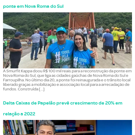
ponte em Nova Roma do Sul
A Smurfit Kappa doou R$ 100 mil reais para a reconstrução da ponte em
Nova Roma do Sul, que liga as cidades gaúchas de Nova Roma do Sul e
Farroupilha. No último dia 20, a ponte foi reinaugurada e o trânsito local
liberado graças a mobilização e associação local para a arrecadação de
fundos. Construída […]
Delta Caixas de Papelão prevê crescimento de 20% em
relação a 2022