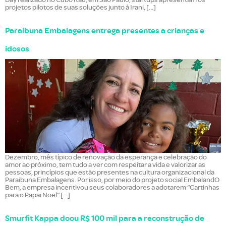
projetos pilotos de suas soluções junto à Irani, […]
Paraibuna Embalagens entrega presentes a crianças e
idosos
Dezembro, mês típico de renovação da esperança e celebração do
amor ao próximo, tem tudo a ver com respeitar a vida e valorizar as
pessoas, princípios que estão presentes na cultura organizacional da
Paraibuna Embalagens. Por isso, por meio do projeto social EmbalandO
Bem, a empresa incentivou seus colaboradores a adotarem “Cartinhas
para o Papai Noel” […]
Smurfit Kappa doou R$ 100 mil para a reconstrução de