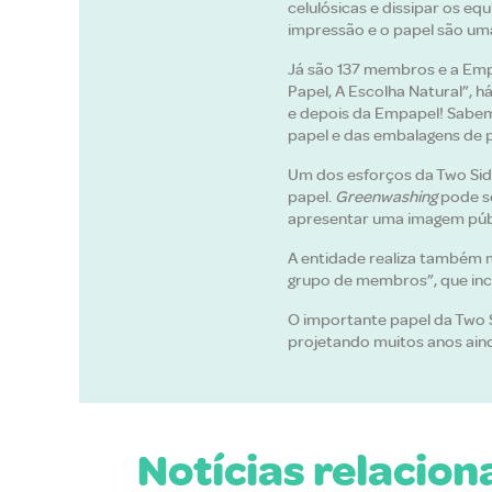
celulósicas e dissipar os e
impressão e o papel são uma 
Já são 137 membros e a Emp
Papel, A Escolha Natural”, 
e depois da Empapel! Sabem
papel e das embalagens de p
Um dos esforços da Two Sid
papel.
Greenwashing
pode s
apresentar uma imagem públ
A entidade realiza também m
grupo de membros”, que incl
O importante papel da Two 
projetando muitos anos aind
Notícias relacio