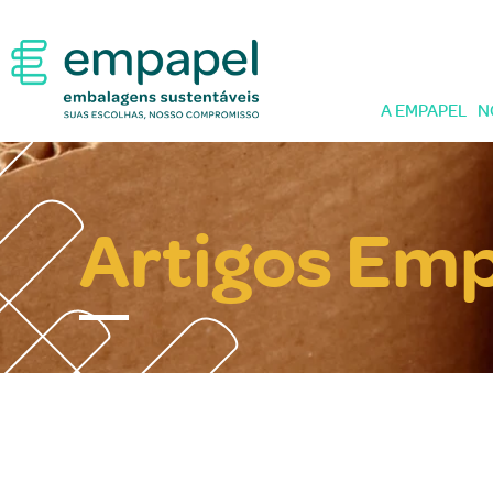
A EMPAPEL
N
Artigos Em