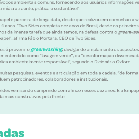
quívocos ambientais comuns, fornecendo aos usuários informações ve
mídia atraente, prática e sustentável”.
apel é parceira de longa data, desde que realizou em comunhão a
há 4 anos. “Two Sides completa dez anos de Brasil, desde os primeir
os da imensa tarefa que ainda temos, na defesa contra o
greenwash
apel”, afirma Fábio Mortara, CEO de Two Sides.
greenwashing
es é prevenir o
, divulgando amplamente os aspectos
er entendido como “lavagem verde”, ou “desinformação disseminad
ica ambientalmente responsável”, segundo o Dicionário Oxford.
uitas pesquisas, eventos e articulação em toda a cadeia, “de forma 
uem patrocinadores, colaboradores e institucionais.
Sides vem sendo cumprindo com afinco nesses dez anos. E a Empape
a mais construtivos pela frente .
nadas