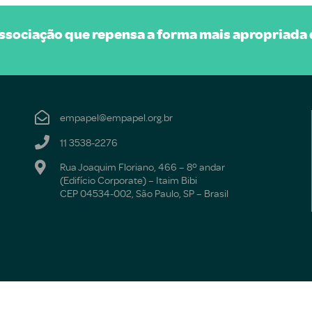
sociação que repensa a forma mais apropriada d
empapel@empapel.org.br
11 3538-2276
Rua Joaquim Floriano, 466 – 8º andar
(Edifício Corporate) – Itaim Bibi
CEP 04534-002, São Paulo, SP – Brasil