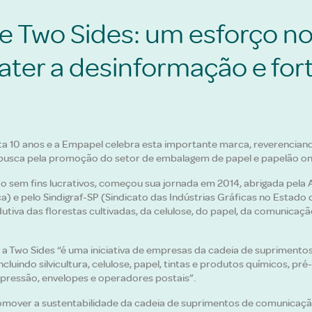
e Two Sides: um esforço no
ter a desinformação e for
a 10 anos e a Empapel celebra esta importante marca, reverencian
busca pela promoção do setor de embalagem de papel e papelão o
o sem fins lucrativos, começou sua jornada em 2014, abrigada pela 
ica) e pelo Sindigraf-SP (Sindicato das Indústrias Gráficas no Estado
utiva das florestas cultivadas, da celulose, do papel, da comunicaç
 a Two Sides “é uma iniciativa de empresas da cadeia de suprimento
ncluindo silvicultura, celulose, papel, tintas e produtos químicos, pr
pressão, envelopes e operadores postais”.
mover a sustentabilidade da cadeia de suprimentos de comunicaçã