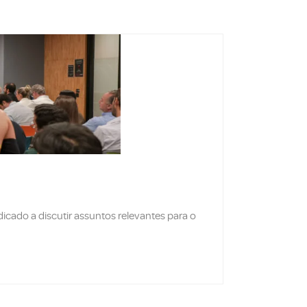
Jelson L
Empape
lugar
icado a discutir assuntos relevantes para o
A Empapel 
papel. Se 
SAIBA MAI