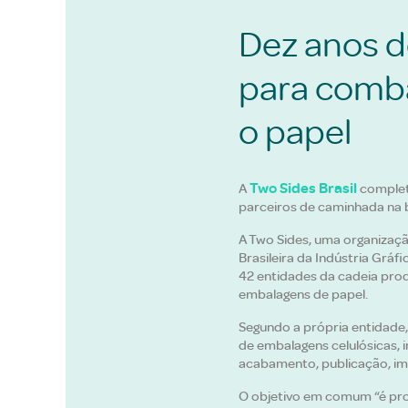
Dez anos d
para comba
o papel
Two Sides Brasil
A
complet
parceiros de caminhada na 
A Two Sides, uma organizaçã
Brasileira da Indústria Gráf
42 entidades da cadeia prod
embalagens de papel.
Segundo a própria entidade,
de embalagens celulósicas, i
acabamento, publicação, im
O objetivo em comum “é pro