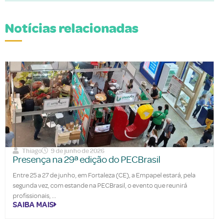
Notícias relacionadas
Thiago
9 de junho de 2026
Presença na 29ª edição do PECBrasil
Entre 25 a 27 de junho, em Fortaleza (CE), a Empapel estará, pela
segunda vez, com estande na PECBrasil, o evento que reunirá
profissionais,
SAIBA MAIS