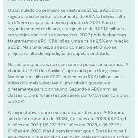
O acumulado do primeiro semestre de 2022, a ABComm
registra crescimento: faturamento de R$ 73,5 bilhões, alta
de 5% em relação ao mesmo período de 2021. Para o
segundo semestre do ano, a projeção é de R$ 91,5 bilhões
em vendas e se isso se concretizar, 2022 pode fechar com
faturamento de R$ 165 bilhões, uma alta de 2,5% em relação
a 2021. Mais uma vez, a alta do comércio eletrônico se
projeta na alta de expedição de papelão ondulado.
Mas há perspectivas de esse número possa ser superado. A
chamada “PEC dos Auxílios”, aprovada pelo Congresso
Nacional em julho de 2022, coloca mais R$ 41 bilhões nas
mãos dos mais vulneráveis, um dinheiro que deve ir
diretamente para o consumo. Segundo a ABComm, as
classes C, D e E foram responsáveis por 67,5% das compras
em 2021.
As expectativas para o setor, de acordo com a ABComm,
são de faturamento de R$ 185,7 bilhões em 2023, R$ 205,11
bilhões em 2024, R$ 222,92 bilhões em 2025, e R$ 232,51
bilhões em 2026. Mas é bom lembrar que o Brasil é um país
emergente, o que significa ser muito mais propenso a sofrer