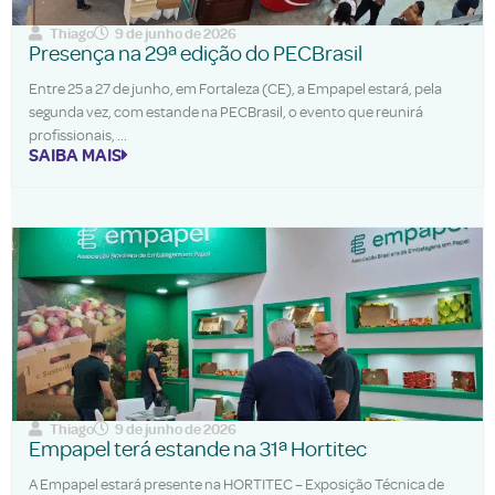
Thiago
9 de junho de 2026
Presença na 29ª edição do PECBrasil
Entre 25 a 27 de junho, em Fortaleza (CE), a Empapel estará, pela
segunda vez, com estande na PECBrasil, o evento que reunirá
profissionais,
SAIBA MAIS
Thiago
9 de junho de 2026
Empapel terá estande na 31ª Hortitec
A Empapel estará presente na HORTITEC – Exposição Técnica de