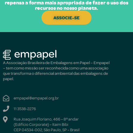
repensa a forma mais apropriada de fazer o uso dos
recursos no nosso planeta.
ASSOCIE-SE
A Associação Brasileira de Embalagens em Papel – Empapel
– tem como missão ser reconhecida como uma associação
que transforma o diferencial ambiental das embalagens de
papel.
empapel@empapel.org.br
11 3538-2276
Rua Joaquim Floriano, 466 – 8º andar
(Edifício Corporate) – Itaim Bibi
CEP 04534-002, São Paulo, SP – Brasil