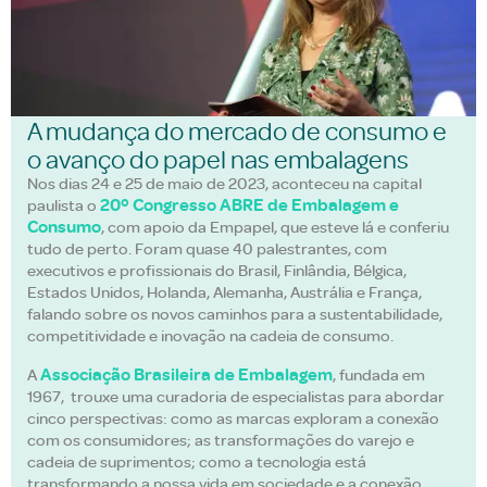
A mudança do mercado de consumo e
o avanço do papel nas embalagens
Nos dias 24 e 25 de maio de 2023, aconteceu na capital
20º Congresso ABRE de Embalagem e
paulista o
Consumo
, com apoio da Empapel, que esteve lá e conferiu
tudo de perto. Foram quase 40 palestrantes, com
executivos e profissionais do Brasil, Finlândia, Bélgica,
Estados Unidos, Holanda, Alemanha, Austrália e França,
falando sobre os novos caminhos para a sustentabilidade,
competitividade e inovação na cadeia de consumo.
Associação Brasileira de Embalagem
A
, fundada em
1967, trouxe uma curadoria de especialistas para abordar
cinco perspectivas: como as marcas exploram a conexão
com os consumidores; as transformações do varejo e
cadeia de suprimentos; como a tecnologia está
transformando a nossa vida em sociedade e a conexão