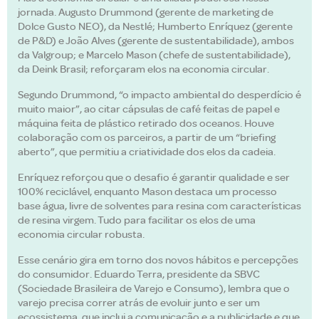
jornada. Augusto Drummond (gerente de marketing de
Dolce Gusto NEO), da Nestlé; Humberto Enríquez (gerente
de P&D) e João Alves (gerente de sustentabilidade), ambos
da Valgroup; e Marcelo Mason (chefe de sustentabilidade),
da Deink Brasil; reforçaram elos na economia circular.
Segundo Drummond, “o impacto ambiental do desperdício é
muito maior”, ao citar cápsulas de café feitas de papel e
máquina feita de plástico retirado dos oceanos. Houve
colaboração com os parceiros, a partir de um “briefing
aberto”, que permitiu a criatividade dos elos da cadeia.
Enríquez reforçou que o desafio é garantir qualidade e ser
100% reciclável, enquanto Mason destaca um processo
base água, livre de solventes para resina com características
de resina virgem. Tudo para facilitar os elos de uma
economia circular robusta.
Esse cenário gira em torno dos novos hábitos e percepções
do consumidor. Eduardo Terra, presidente da SBVC
(Sociedade Brasileira de Varejo e Consumo), lembra que o
varejo precisa correr atrás de evoluir junto e ser um
ecossistema, que inclui a comunicação e a publicidade e que