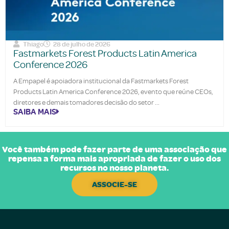
Thiago
28 de julho de 2026
Fastmarkets Forest Products Latin America
Conference 2026
A Empapel é apoiadora institucional da Fastmarkets Forest
Products Latin America Conference 2026, evento que reúne CEOs,
diretores e demais tomadores decisão do setor
SAIBA MAIS
Você também pode fazer parte de uma associação que
repensa a forma mais apropriada de fazer o uso dos
recursos no nosso planeta.
ASSOCIE-SE