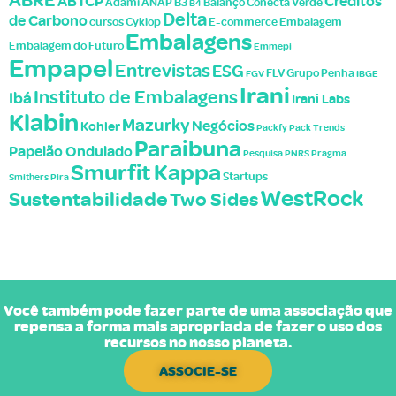
ABTCP
Créditos
Adami
ANAP
B3
Balanço
Conecta Verde
B4
Delta
de Carbono
cursos
Cyklop
E-commerce
Embalagem
Embalagens
Embalagem do Futuro
Emmepi
Empapel
Entrevistas
ESG
FLV
Grupo Penha
FGV
IBGE
Irani
Instituto de Embalagens
Ibá
Irani Labs
Klabin
Mazurky
Negócios
Kohler
Packfy
Pack Trends
Paraibuna
Papelão Ondulado
Pesquisa
PNRS
Pragma
Smurfit Kappa
Startups
Smithers Pira
WestRock
Sustentabilidade
Two Sides
Você também pode fazer parte de uma associação que
repensa a forma mais apropriada de fazer o uso dos
recursos no nosso planeta.
ASSOCIE-SE