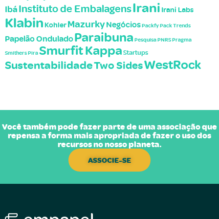
Irani
Instituto de Embalagens
Ibá
Irani Labs
Klabin
Mazurky
Negócios
Kohler
Packfy
Pack Trends
Paraibuna
Papelão Ondulado
Pesquisa
PNRS
Pragma
Smurfit Kappa
Startups
Smithers Pira
WestRock
Sustentabilidade
Two Sides
Você também pode fazer parte de uma associação que
repensa a forma mais apropriada de fazer o uso dos
recursos no nosso planeta.
ASSOCIE-SE