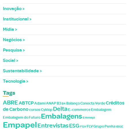
Inovação
Institucional
Mídia
Negócios
Pesquisa
Social
Sustentabilidade
Tecnologia
Tags
ABRE
ABTCP
Créditos
Adami
ANAP
B3
Balanço
Conecta Verde
B4
Delta
de Carbono
cursos
Cyklop
E-commerce
Embalagem
Embalagens
Embalagem do Futuro
Emmepi
Empapel
Entrevistas
ESG
FLV
Grupo Penha
FGV
IBGE