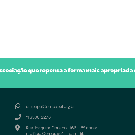
sociação que repensa a forma mais apropriada d
empapel@empapel.org.br
11 3538-2276
Rua Joaquim Floriano, 466 – 8º andar
(Edifício Corporate) – Itaim Bibi