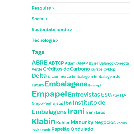
Pesquisa
Social
Sustentabilidade
Tecnologia
Tags
ABRE
ABTCP
Adami
ANAP
B3
Balanço
Conecta
B4
Créditos de Carbono
Verde
cursos
Cyklop
Delta
E-commerce
Embalagem
Embalagem do
Embalagens
Futuro
Emmepi
Empapel
Entrevistas
ESG
FLV
FGV
Instituto de
Ibá
Grupo Penha
IBGE
Irani
Embalagens
Irani Labs
Klabin
Mazurky
Negócios
Kohler
Packfy
Papelão Ondulado
Pack Trends