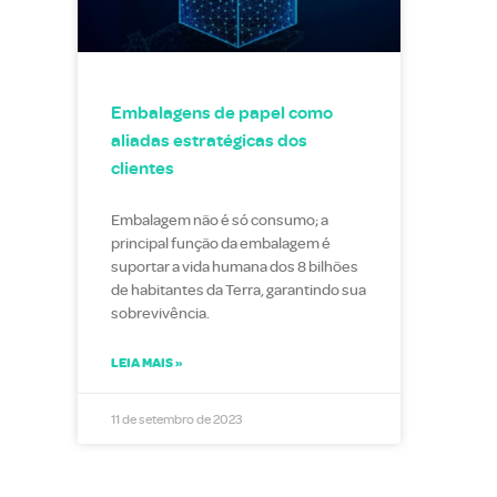
Embalagens de papel como
aliadas estratégicas dos
clientes
Embalagem não é só consumo; a
principal função da embalagem é
suportar a vida humana dos 8 bilhões
de habitantes da Terra, garantindo sua
sobrevivência.
LEIA MAIS »
11 de setembro de 2023