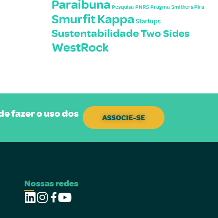
Paraibuna
Pesquisa
PNRS
Pragma
Smithers Pira
Smurfit Kappa
Startups
Sustentabilidade
Two Sides
WestRock
e fazer o uso dos
ASSOCIE-SE
Nossas redes