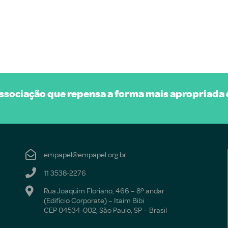
sociação que repensa a forma mais apropriada d
empapel@empapel.org.br
11 3538-2276
Rua Joaquim Floriano, 466 – 8º andar
(Edifício Corporate) – Itaim Bibi
CEP 04534-002, São Paulo, SP – Brasil