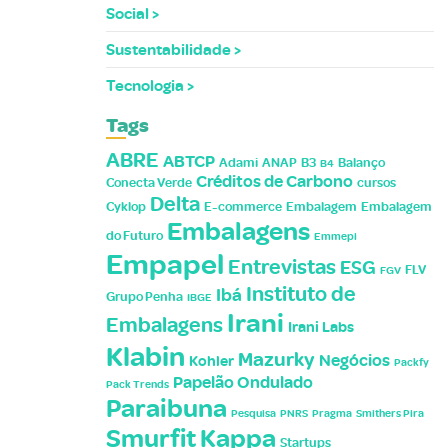
Social
Sustentabilidade
Tecnologia
Tags
ABRE
ABTCP
Adami
ANAP
B3
Balanço
B4
Créditos de Carbono
Conecta Verde
cursos
Delta
Cyklop
E-commerce
Embalagem
Embalagem
Embalagens
do Futuro
Emmepi
Empapel
Entrevistas
ESG
FLV
FGV
Instituto de
Ibá
Grupo Penha
IBGE
Irani
Embalagens
Irani Labs
Klabin
Mazurky
Negócios
Kohler
Packfy
Papelão Ondulado
Pack Trends
Paraibuna
Pesquisa
PNRS
Pragma
Smithers Pira
Smurfit Kappa
Startups