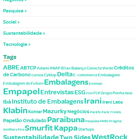
Pesquisa
Social
Sustentabilidade
Tecnologia
Tags
ABRE
ABTCP
Créditos
Adami
ANAP
B3
Balanço
Conecta Verde
B4
Delta
de Carbono
cursos
Cyklop
E-commerce
Embalagem
Embalagens
Embalagem do Futuro
Emmepi
Empapel
Entrevistas
ESG
FLV
Grupo Penha
FGV
IBGE
Irani
Instituto de Embalagens
Ibá
Irani Labs
Klabin
Mazurky
Negócios
Kohler
Packfy
Pack Trends
Paraibuna
Papelão Ondulado
Pesquisa
PNRS
Pragma
Smurfit Kappa
Startups
Smithers Pira
WestRock
Sustentabilidade
Two Sides