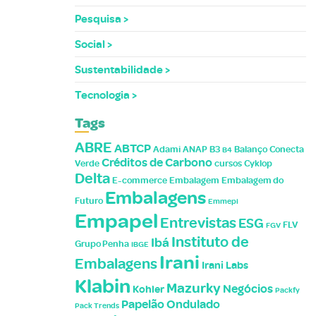
Pesquisa
Social
Sustentabilidade
Tecnologia
Tags
ABRE
ABTCP
Adami
ANAP
B3
Balanço
Conecta
B4
Créditos de Carbono
Verde
cursos
Cyklop
Delta
E-commerce
Embalagem
Embalagem do
Embalagens
Futuro
Emmepi
Empapel
Entrevistas
ESG
FLV
FGV
Instituto de
Ibá
Grupo Penha
IBGE
Irani
Embalagens
Irani Labs
Klabin
Mazurky
Negócios
Kohler
Packfy
Papelão Ondulado
Pack Trends