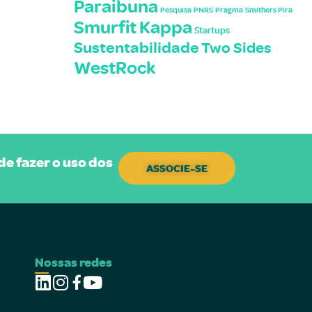
Paraibuna
Pesquisa
PNRS
Pragma
Smithers Pira
Smurfit Kappa
Startups
Sustentabilidade
Two Sides
WestRock
e fazer o uso dos
ASSOCIE-SE
Nossas redes