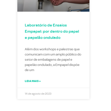
Laboratório de Ensaios
Empapel: por dentro do papel
e papelão ondulado
Além dos workshops e palestras que
comunicam com um amplo público do
setor de embalagens de papel e
papelão ondulado, a Empapel dispõe
de um
LEIA MAIS »
14 de agosto de 2023