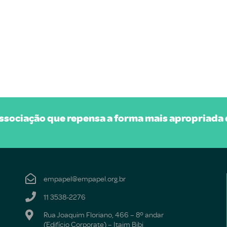
sociação que repensa a forma mais apropriada d
empapel@empapel.org.br
11 3538-2276
Rua Joaquim Floriano, 466 – 8º andar
(Edifício Corporate) – Itaim Bibi