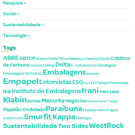
Pesquisa
Social
Sustentabilidade
Tecnologia
Tags
ABRE
ABTCP
Créditos
Adami
ANAP
B3
Balanço
Conecta Verde
B4
Delta
de Carbono
cursos
Cyklop
E-commerce
Embalagem
Embalagens
Embalagem do Futuro
Emmepi
Empapel
Entrevistas
ESG
FLV
Grupo Penha
FGV
IBGE
Irani
Instituto de Embalagens
Ibá
Irani Labs
Klabin
Mazurky
Negócios
Kohler
Packfy
Pack Trends
Paraibuna
Papelão Ondulado
Pesquisa
PNRS
Pragma
Smurfit Kappa
Startups
Smithers Pira
WestRock
Sustentabilidade
Two Sides